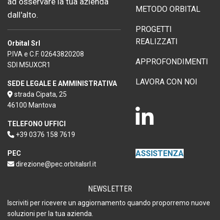
ad osservare la tua azienda
METODO ORBITAL
dall'alto.
PROGETTI
REALIZZATI
Orbital Srl
P.IVA e C.F. 02643820208
APPROFONDIMENTI
SDI M5UXCR1
LAVORA CON NOI
SEDE LEGALE E AMMINISTRATIVA
strada Cipata, 25
46100 Mantova
TELEFONO UFFICI
+39 0376 158 7619
ASSISTENZA
PEC
direzione@pec.orbitalsrl.it
NEWSLETTER
Iscriviti per ricevere un aggiornamento quando proporremo nuove
soluzioni per la tua azienda.